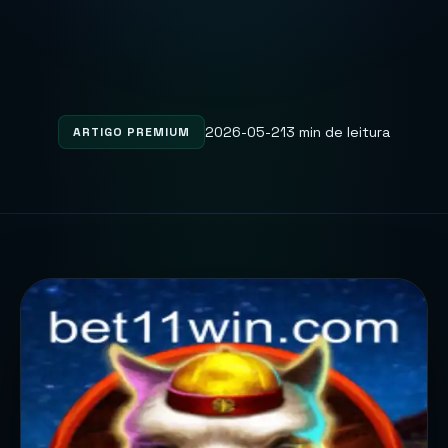
Comunidade de
Jogadores
2026-05-21
3 min de leitura
ARTIGO PREMIUM