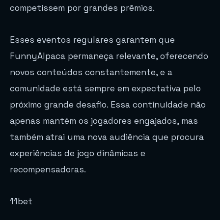
competissem por grandes prêmios.
Esses eventos regulares garantem que
FunnyAlpaca permaneça relevante, oferecendo
novos conteúdos constantemente, e a
comunidade está sempre em expectativa pelo
próximo grande desafio. Essa continuidade não
apenas mantém os jogadores engajados, mas
também atrai uma nova audiência que procura
experiências de jogo dinâmicas e
recompensadoras.
11bet