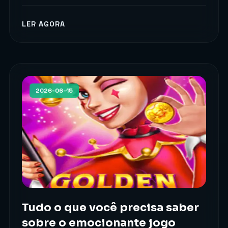
bet11.
LER AGORA
2026-06-15
Tudo o que você precisa saber
sobre o emocionante jogo