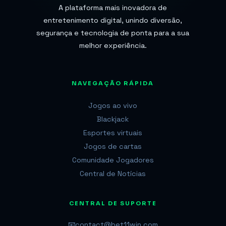
A plataforma mais inovadora de
entretenimento digital, unindo diversão,
segurança e tecnologia de ponta para a sua
melhor experiência.
NAVEGAÇÃO RÁPIDA
Jogos ao vivo
Blackjack
Esportes virtuais
Jogos de cartas
Comunidade Jogadores
Central de Notícias
CENTRAL DE SUPORTE
📧
contact@bet11win.com