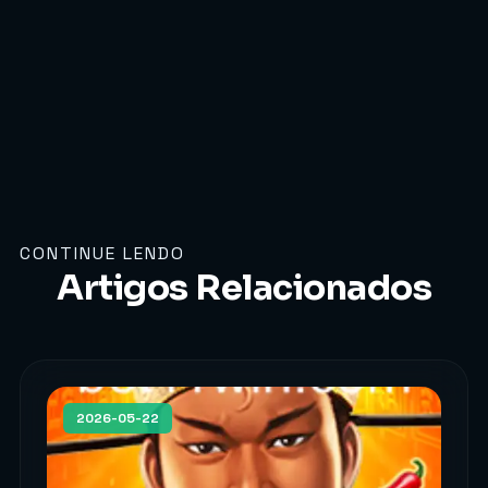
CONTINUE LENDO
Artigos Relacionados
2026-05-22