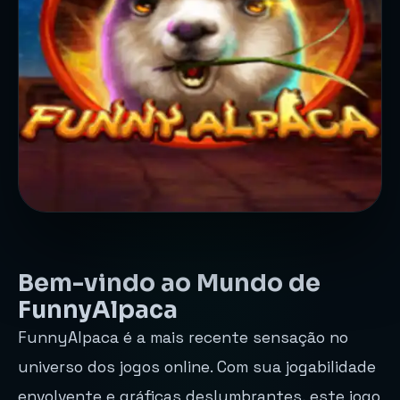
Bem-vindo ao Mundo de
FunnyAlpaca
FunnyAlpaca é a mais recente sensação no
universo dos jogos online. Com sua jogabilidade
envolvente e gráficas deslumbrantes, este jogo