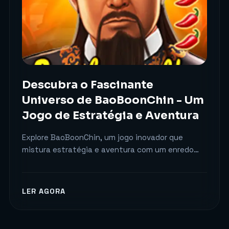
Descubra o Fascinante
Universo de BaoBoonChin - Um
Jogo de Estratégia e Aventura
Explore BaoBoonChin, um jogo inovador que
mistura estratégia e aventura com um enredo
envolvente e regras únicas. Saiba mais sobre
suas características e elementos atuais.
LER AGORA