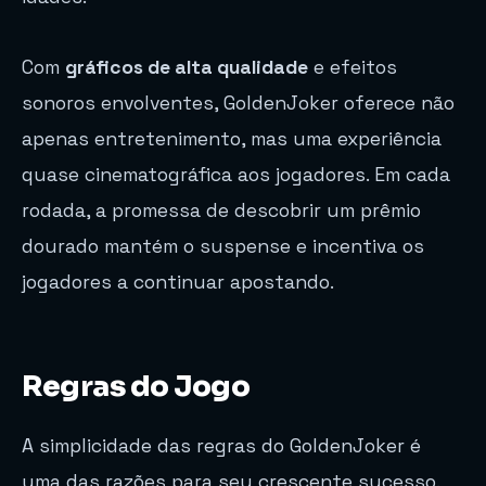
Com
gráficos de alta qualidade
e efeitos
sonoros envolventes, GoldenJoker oferece não
apenas entretenimento, mas uma experiência
quase cinematográfica aos jogadores. Em cada
rodada, a promessa de descobrir um prêmio
dourado mantém o suspense e incentiva os
jogadores a continuar apostando.
Regras do Jogo
A simplicidade das regras do GoldenJoker é
uma das razões para seu crescente sucesso.