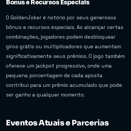
Bonus e Recursos Especiais
O GoldenJoker é notório por seus generosos
bônus e recursos especiais. Ao alcançar certas
combinações, jogadores podem desbloquear
giros grátis ou multiplicadores que aumentam
significativamente seus prêmios. O jogo também
oferece um jackpot progressivo, onde uma
pequena porcentagem de cada aposta
contribui para um prêmio acumulado que pode
ser ganho a qualquer momento.
Eventos Atuais e Parcerias