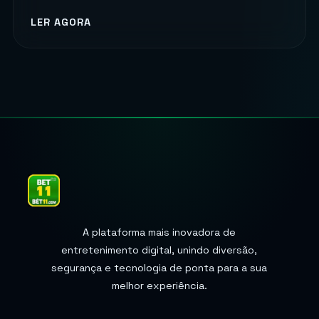
LER AGORA
A plataforma mais inovadora de
entretenimento digital, unindo diversão,
segurança e tecnologia de ponta para a sua
melhor experiência.