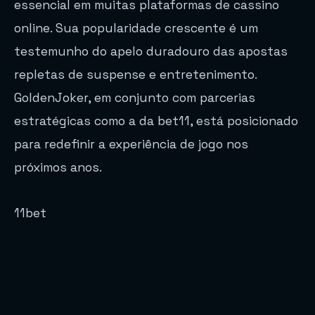
essencial em muitas plataformas de cassino
online. Sua popularidade crescente é um
testemunho do apelo duradouro das apostas
repletas de suspense e entretenimento.
GoldenJoker, em conjunto com parcerias
estratégicas como a da bet11, está posicionado
para redefinir a experiência de jogo nos
próximos anos.
11bet