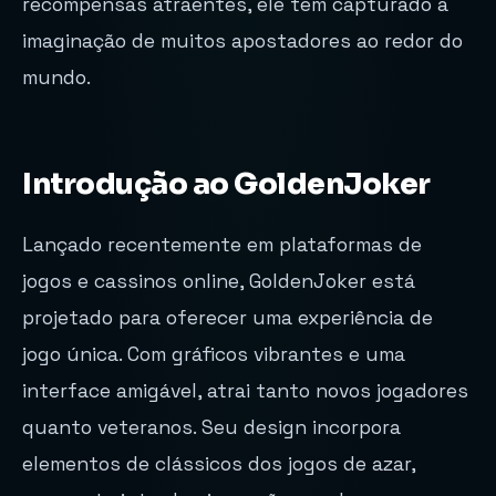
recompensas atraentes, ele tem capturado a
imaginação de muitos apostadores ao redor do
mundo.
Introdução ao GoldenJoker
Lançado recentemente em plataformas de
jogos e cassinos online, GoldenJoker está
projetado para oferecer uma experiência de
jogo única. Com gráficos vibrantes e uma
interface amigável, atrai tanto novos jogadores
quanto veteranos. Seu design incorpora
elementos de clássicos dos jogos de azar,