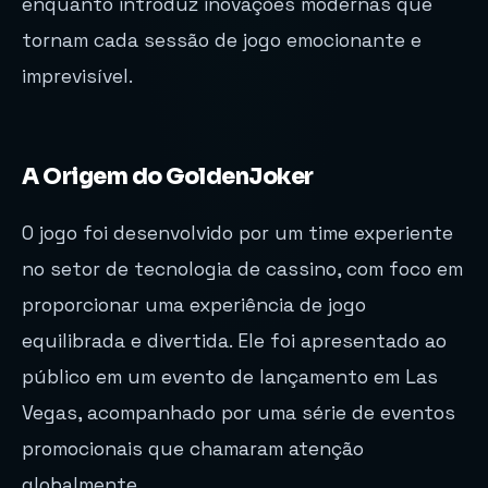
enquanto introduz inovações modernas que
tornam cada sessão de jogo emocionante e
imprevisível.
A Origem do GoldenJoker
O jogo foi desenvolvido por um time experiente
no setor de tecnologia de cassino, com foco em
proporcionar uma experiência de jogo
equilibrada e divertida. Ele foi apresentado ao
público em um evento de lançamento em Las
Vegas, acompanhado por uma série de eventos
promocionais que chamaram atenção
globalmente.