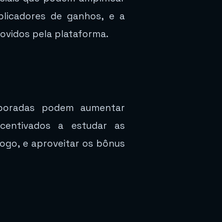
iplicadores de ganhos, e a
movidos pela plataforma.
aboradas podem aumentar
ncentivados a estudar as
ogo, e aproveitar os bônus