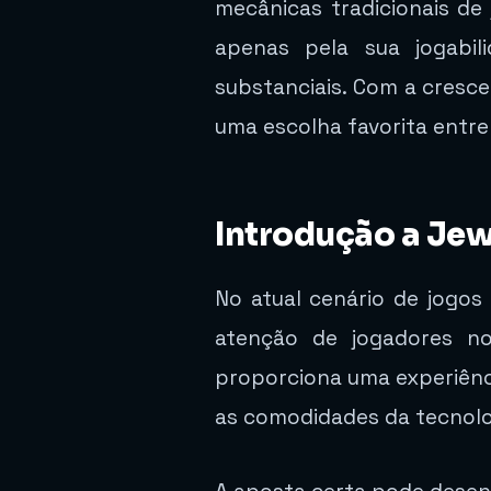
mecânicas tradicionais de
apenas pela sua jogabi
substanciais. Com a cresc
uma escolha favorita entre
Introdução a Je
No atual cenário de jogos
atenção de jogadores no
proporciona uma experiênci
as comodidades da tecnol