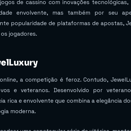
 jogos de cassino com inovações tecnológicas, 
lidade envolvente, mas também por seu ape
ente popularidade de plataformas de apostas,
 os jogadores.
welLuxury
 online, a competição é feroz. Contudo, Jewel
vos e veteranos. Desenvolvido por veteranos
a rica e envolvente que combina a elegância do
ogia moderna.