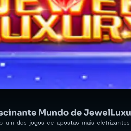
scinante Mundo de JewelLuxu
 um dos jogos de apostas mais eletrizantes d