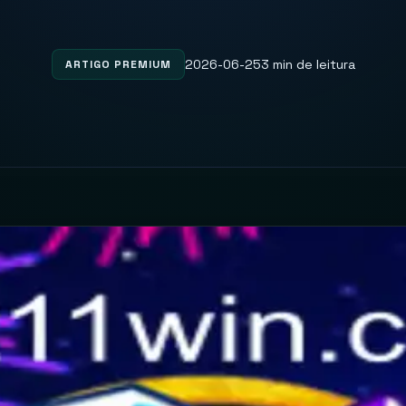
2026-06-25
3 min de leitura
ARTIGO PREMIUM