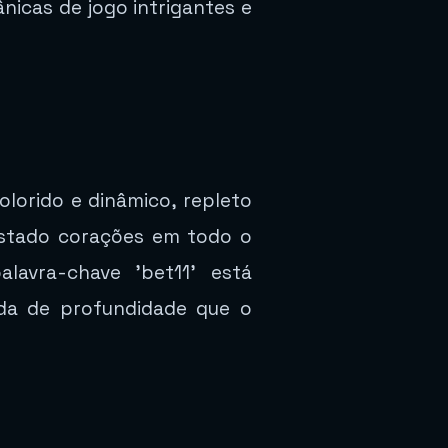
nicas de jogo intrigantes e
lorido e dinâmico, repleto
istado corações em todo o
lavra-chave 'bet11' está
da de profundidade que o