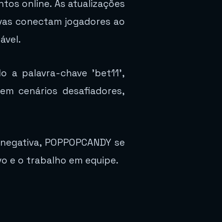
os online. As atualizações
ivas conectam jogadores ao
ável.
 a palavra-chave 'bet11',
em cenários desafiadores,
 negativa, POPPOPCANDY se
o e o trabalho em equipe.