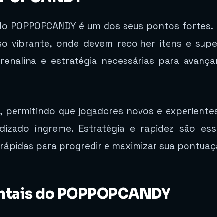
 do POPPOPCANDY é um dos seus pontos fortes. O
o vibrante, onde devem recolher itens e super
renalina e estratégia necessárias para avança
os, permitindo que jogadores novos e experiente
zado íngreme. Estratégia e rapidez são esse
rápidas para progredir e maximizar sua pontuaç
ntais do POPPOPCANDY