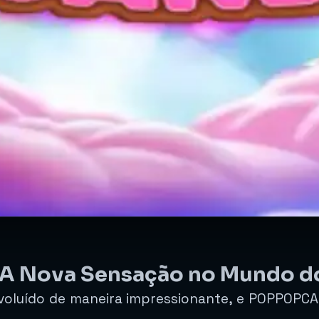
 Nova Sensação no Mundo d
evoluído de maneira impressionante, e POPPOPC