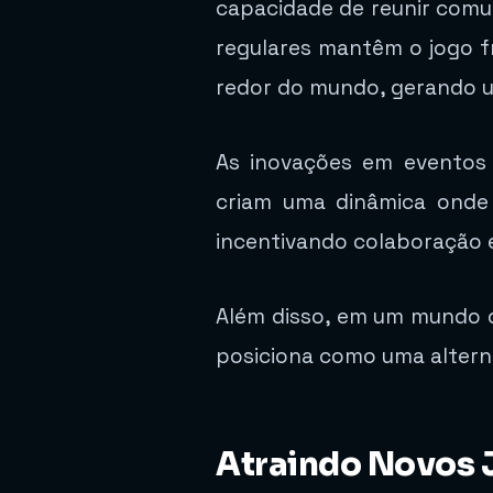
capacidade de reunir comu
regulares mantêm o jogo f
redor do mundo, gerando 
As inovações em eventos 
criam uma dinâmica onde 
incentivando colaboração e
Além disso, em um mundo 
posiciona como uma alterna
Atraindo Novos 