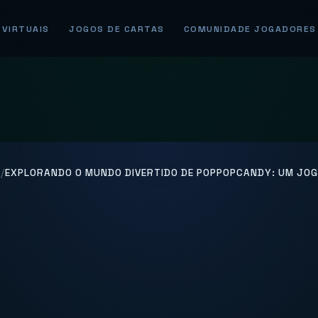
 VIRTUAIS
JOGOS DE CARTAS
COMUNIDADE JOGADORES
S
/
EXPLORANDO O MUNDO DIVERTIDO DE POPPOPCANDY: UM JOG
ndo o Mundo Dive
POPCANDY: Um 
Eletrizante