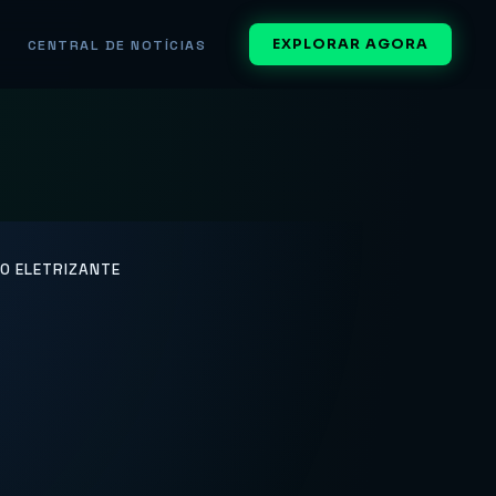
EXPLORAR AGORA
CENTRAL DE NOTÍCIAS
O ELETRIZANTE
rtido de
Jogo