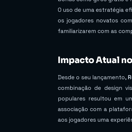
O uso de uma estratégia e
os jogadores novatos co
familiarizarem com as comp
Impacto Atual n
Desde o seu lançamento,
R
combinação de design vis
populares resultou em u
associação com a plataf
aos jogadores uma experiên