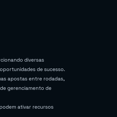
rcionando diversas
 oportunidades de sucesso.
uas apostas entre rodadas,
s de gerenciamento de
 podem ativar recursos