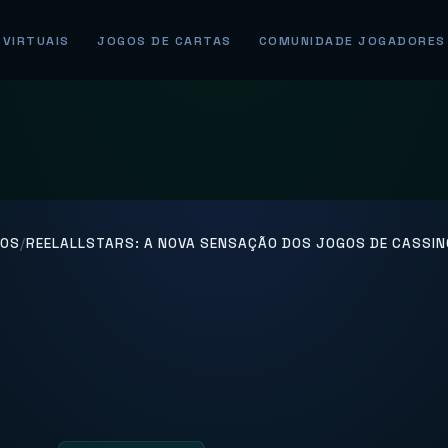
 VIRTUAIS
JOGOS DE CARTAS
COMUNIDADE JOGADORES
GOS
/
REELALLSTARS: A NOVA SENSAÇÃO DOS JOGOS DE CASSIN
tars: A Nova Sen
 de Cassino com