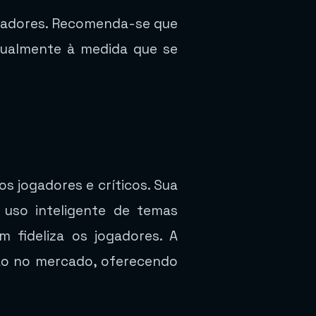
ogadores. Recomenda-se que
ualmente à medida que se
 jogadores e críticos. Sua
 uso inteligente de temas
fideliza os jogadores. A
ção no mercado, oferecendo