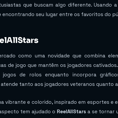
tusiastas que buscam algo diferente. Usando 
 encontrando seu lugar entre os favoritos do pú
elAllStars
rcado como uma novidade que combina eleme
as de jogo que mantêm os jogadores cativados. 
is jogos de rolos enquanto incorpora gráfi
o atende tanto aos jogadores veteranos quanto 
a vibrante e colorido, inspirado em esportes e 
e aspecto tem ajudado o
ReelAllStars
a se tornar 