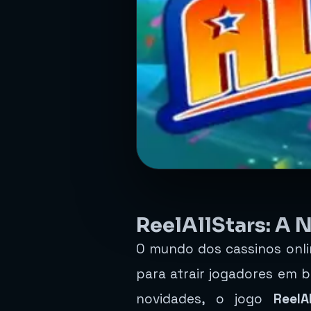
ReelAllStars: A
O mundo dos cassinos onl
para atrair jogadores em b
novidades, o jogo
ReelA