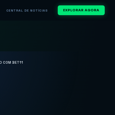
EXPLORAR AGORA
CENTRAL DE NOTÍCIAS
O COM BET11
sação dos
 bet11