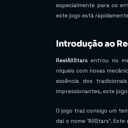
especialmente para os en
este jogo está rapidamente
Introdução ao Re
ReelAllStars
entrou no me
níqueis com novas mecânic
essência dos tradiciona
impressionantes, este jog
O jogo traz consigo um tem
daí o nome 'AllStars'. Est