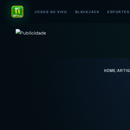
JOGOS AO VIVO
BLACKJACK
ESPORTES
HOME
/
ARTI
ReelAllS
Jogos