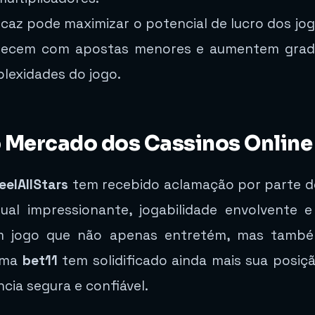
ficaz pode maximizar o potencial de lucro dos j
mecem com apostas menores e aumentem grad
lexidades do jogo.
o Mercado dos Cassinos Online
eelAllStars
tem recebido aclamação por parte dos
ual impressionante, jogabilidade envolvente e
m jogo que não apenas entretém, mas também 
orma
bet11
tem solidificado ainda mais sua posi
cia segura e confiável.