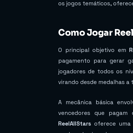
os jogos temáticos, oferec
Como Jogar Reel
O principal objetivo em
R
pagamento para gerar ga
jogadores de todos os nív
virando desde medalhas a 
A mecânica básica envol
vencedores que pagam d
ReelAllStars
oferece uma s