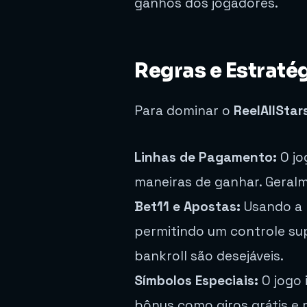
ganhos dos jogadores.
Regras e Estraté
Para dominar o
ReelAllStar
Linhas de Pagamento:
O jo
maneiras de ganhar. Geralm
Bet11 e Apostas:
Usando a 
permitindo um controle sup
bankroll são desejáveis.
Símbolos Especiais:
O jogo 
bônus como giros grátis e 