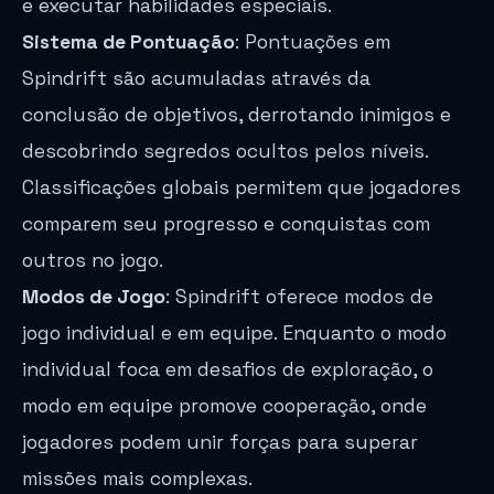
e executar habilidades especiais.
Sistema de Pontuação
: Pontuações em
Spindrift são acumuladas através da
conclusão de objetivos, derrotando inimigos e
descobrindo segredos ocultos pelos níveis.
Classificações globais permitem que jogadores
comparem seu progresso e conquistas com
outros no jogo.
Modos de Jogo
: Spindrift oferece modos de
jogo individual e em equipe. Enquanto o modo
individual foca em desafios de exploração, o
modo em equipe promove cooperação, onde
jogadores podem unir forças para superar
missões mais complexas.