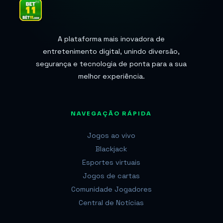
A plataforma mais inovadora de
entretenimento digital, unindo diversão,
segurança e tecnologia de ponta para a sua
melhor experiência.
NAVEGAÇÃO RÁPIDA
Jogos ao vivo
Blackjack
Esportes virtuais
Jogos de cartas
Comunidade Jogadores
Central de Notícias