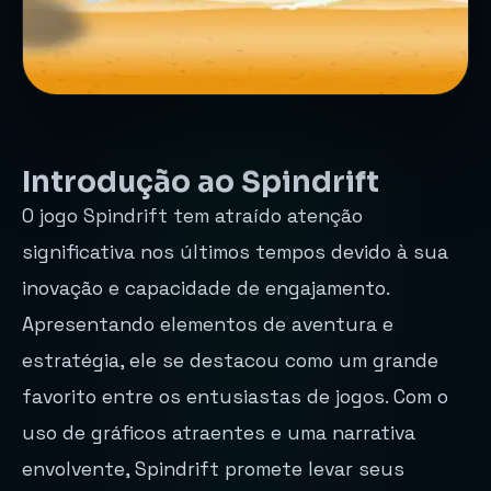
Introdução ao Spindrift
O jogo Spindrift tem atraído atenção
significativa nos últimos tempos devido à sua
inovação e capacidade de engajamento.
Apresentando elementos de aventura e
estratégia, ele se destacou como um grande
favorito entre os entusiastas de jogos. Com o
uso de gráficos atraentes e uma narrativa
envolvente, Spindrift promete levar seus