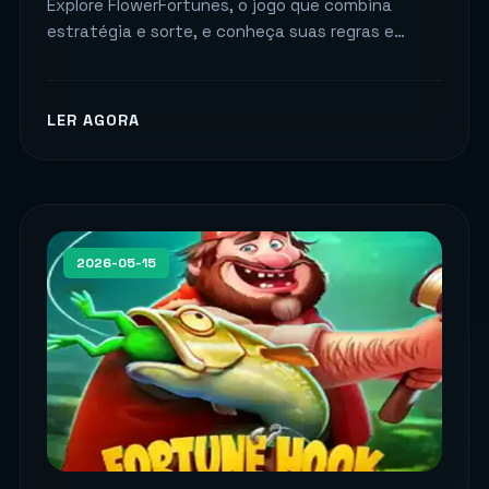
Explore FlowerFortunes, o jogo que combina
estratégia e sorte, e conheça suas regras e
desdobramentos no cenário atual.
LER AGORA
2026-05-15