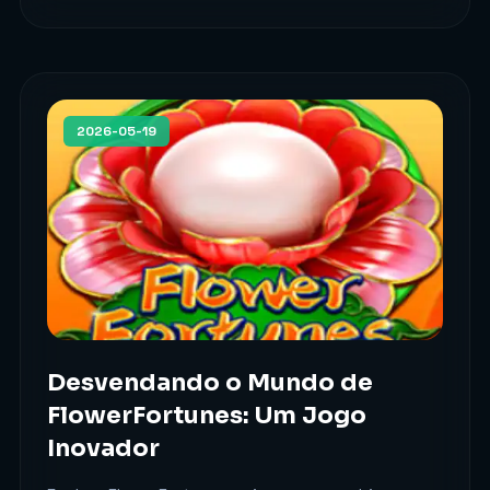
2026-05-19
Desvendando o Mundo de
FlowerFortunes: Um Jogo
Inovador