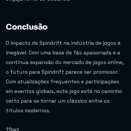
Conclusão
O impacto de Spindrift na indústria de jogos é
inegável. Com uma base de fãs apaixonada e a
contínua expansão do mercado de jogos online,
o futuro para Spindrift parece ser promissor.
Com atualizações frequentes e participações
em eventos globais, este jogo está no caminho
certo para se tornar um clássico entre os
títulos modernos.
11bet