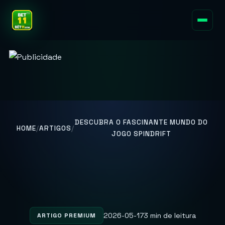
DESCUBRA O FASCINANTE MUNDO DO
HOME
/
ARTIGOS
/
JOGO SPINDRIFT
Descubra o Fascinante
Mundo do Jogo Spindrift
2026-05-17
3 min de leitura
ARTIGO PREMIUM