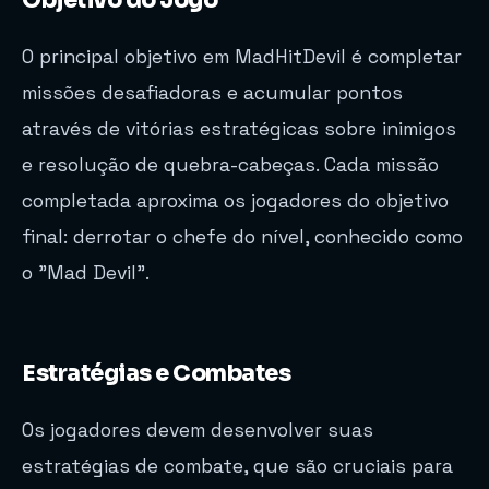
Objetivo do Jogo
O principal objetivo em MadHitDevil é completar
missões desafiadoras e acumular pontos
através de vitórias estratégicas sobre inimigos
e resolução de quebra-cabeças. Cada missão
completada aproxima os jogadores do objetivo
final: derrotar o chefe do nível, conhecido como
o "Mad Devil".
Estratégias e Combates
Os jogadores devem desenvolver suas
estratégias de combate, que são cruciais para