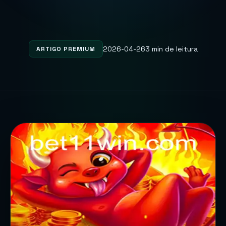
Estratégia com Emoção
2026-04-26
3 min de leitura
ARTIGO PREMIUM