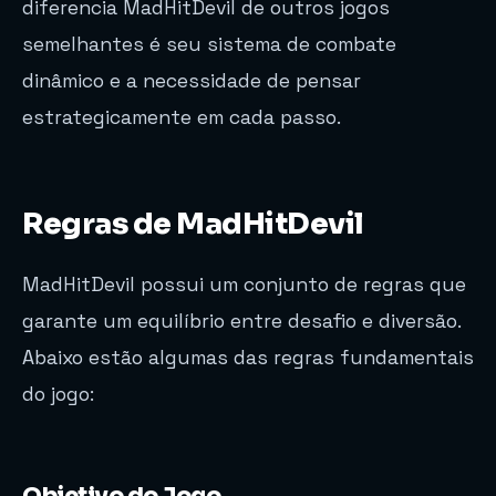
diferencia MadHitDevil de outros jogos
semelhantes é seu sistema de combate
dinâmico e a necessidade de pensar
estrategicamente em cada passo.
Regras de MadHitDevil
MadHitDevil possui um conjunto de regras que
garante um equilíbrio entre desafio e diversão.
Abaixo estão algumas das regras fundamentais
do jogo: