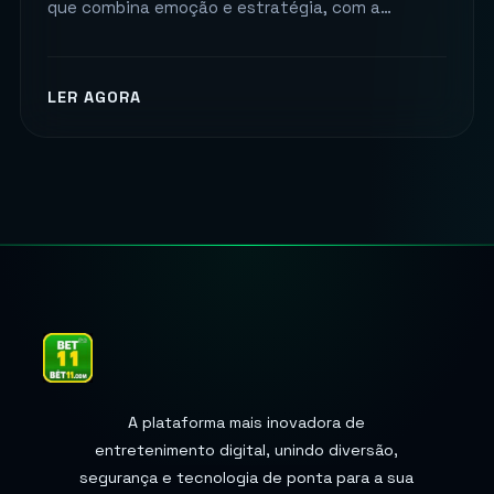
que combina emoção e estratégia, com a
inclusão de regras intrigantes e eventos atuais.
LER AGORA
A plataforma mais inovadora de
entretenimento digital, unindo diversão,
segurança e tecnologia de ponta para a sua