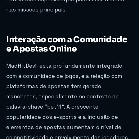
nas missões principais.
Interação com a Comunidade
e Apostas Online
MadHitDevil está profundamente integrado
com a comunidade de jogos, e a relação com
plataformas de apostas tem gerado
manchetes, especialmente no contexto da
palavra-chave "bet11". A crescente
popularidade dos e-sports e a inclusão de
elementos de apostas aumentam o nível de
competitividade e envolvimento dos jogadores.