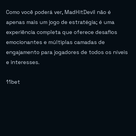
Como você poderá ver, MadHitDevil não é
apenas mais um jogo de estratégia; é uma
experiência completa que oferece desafios
emocionantes e múltiplas camadas de
engajamento para jogadores de todos os níveis
e interesses.
11bet